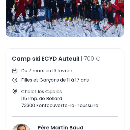
Camp ski ECYD Auteuil
|
700 €
Du 7 mars au 13 février
Filles et Garçons
de 11 à 17 ans
Chalet les Cigales
115 Imp. de Bellard
73300
Fontcouverte-la-Toussuire
Père Martin
Baud